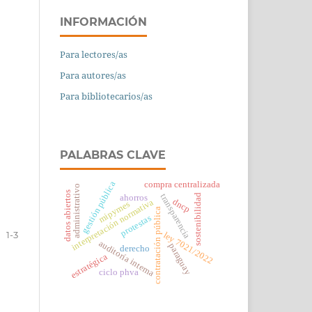
INFORMACIÓN
Para lectores/as
Para autores/as
Para bibliotecarios/as
PALABRAS CLAVE
gestión pública
compra centralizada
administrativo
datos abiertos
transparencia
sostenibilidad
ahorros
dncp
interpretación normativa
mipymes
contratación pública
protestas
1-3
ley 7021/2022
auditoría interna
paraguay
derecho
estratégica
ciclo phva