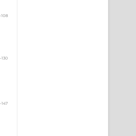
-108
-130
1-147