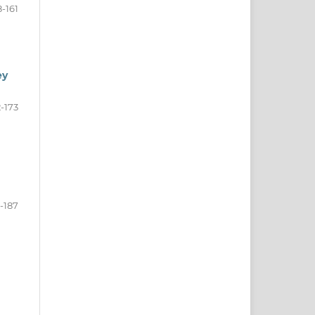
8-161
ey
2-173
-187