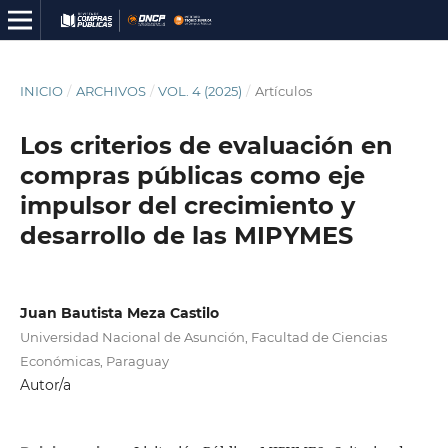
INICIO
/
ARCHIVOS
/
VOL. 4 (2025)
/
Artículos
Los criterios de evaluación en
compras públicas como eje
impulsor del crecimiento y
desarrollo de las MIPYMES
Juan Bautista Meza Castilo
Universidad Nacional de Asunción, Facultad de Ciencias
Económicas, Paraguay
Autor/a