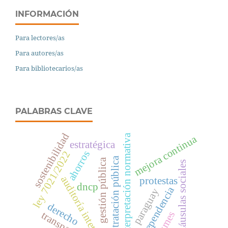
INFORMACIÓN
Para lectores/as
Para autores/as
Para bibliotecarios/as
PALABRAS CLAVE
sostenibilidad
interpretación normativa
mejora continua
estratégica
ahorros
ley 7021/2022
contratación pública
gestión pública
cláusulas sociales
auditoría interna
protestas
dncp
independencia
paraguay
derecho