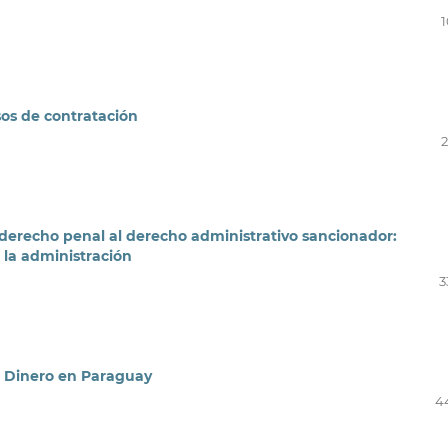
1
sos de contratación
2
l derecho penal al derecho administrativo sancionador:
 la administración
3
r Dinero en Paraguay
4