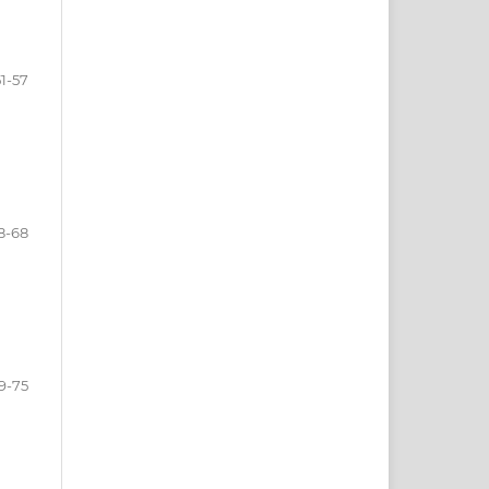
51-57
8-68
9-75