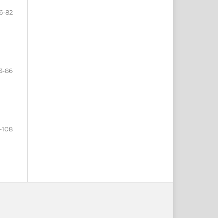
6-82
3-86
-108