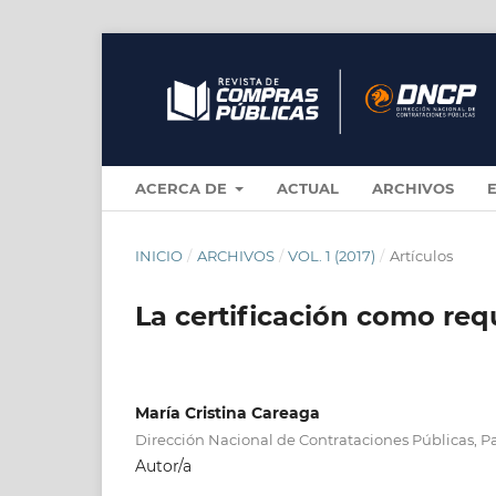
ACERCA DE
ACTUAL
ARCHIVOS
INICIO
/
ARCHIVOS
/
VOL. 1 (2017)
/
Artículos
La certificación como req
María Cristina Careaga
Dirección Nacional de Contrataciones Públicas, 
Autor/a