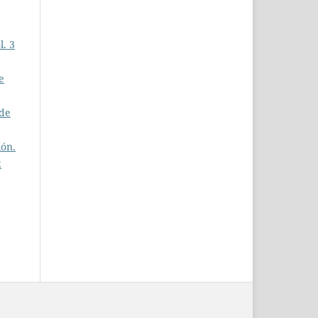
l. 3
e
 de
ión.
2