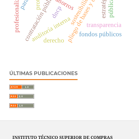
pliego de bases y condiciones
profesionalización
estratégica
sostenibilidad
contratación pública
públicas
ahorros
dncp
auditoría interna
transparencia
fondos públicos
derecho
ÚLTIMAS PUBLICACIONES
INSTITUTO TÉCNICO SUPERIOR DE COMPRAS