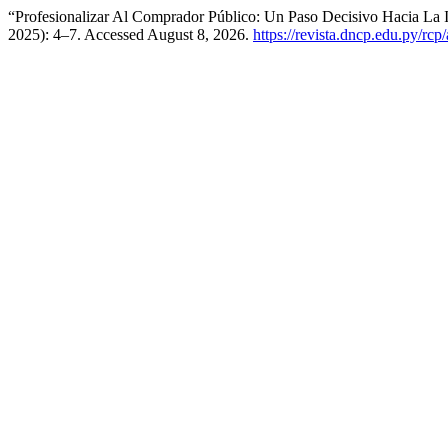
“Profesionalizar Al Comprador Público: Un Paso Decisivo Hacia La I
2025): 4–7. Accessed August 8, 2026.
https://revista.dncp.edu.py/rcp