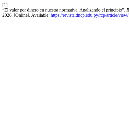
[1]
“El valor por dinero en nuestra normativa. Analizando el principio”,
R
2026. [Online]. Available:
https://revista.dncp.edu.py/rcp/article/view