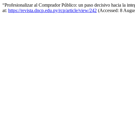
“Profesionalizar al Comprador Público: un paso decisivo hacia la inte
at:
https://revista.dncp.edu.py/rcp/article/view/242
(Accessed: 8 Augus